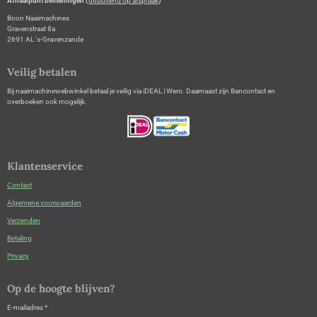
Afhaalpunt bestellingen (
uitsluitend op afspraak
)
Boon Naaimachines
Gravenstraat 8a
2691 AL 's-Gravenzande
Veilig betalen
Bij naaimachinewebwinkel betaal je veilig via iDEAL | Wero. Daarnaast zijn Bancontact en
overboeken ook mogelijk.
Klantenservice
Contact
Algemene voorwaarden
Verzenden
Betaling
Privacy
Op de hoogte blijven?
E-mailadres *