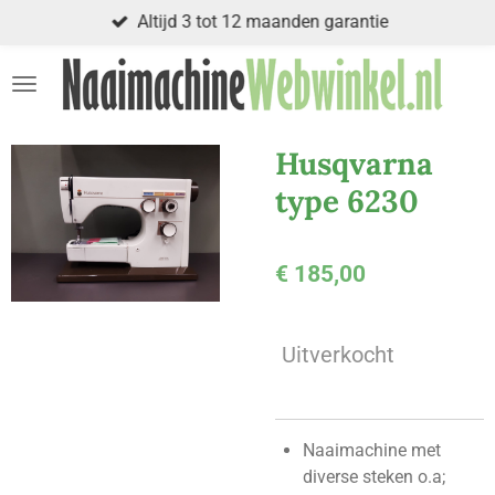
Altijd 3 tot 12 maanden garantie
Ga
direct
naar
de
hoofdinhoud
Husqvarna
type 6230
€ 185,00
Uitverkocht
Naaimachine met
diverse steken o.a;