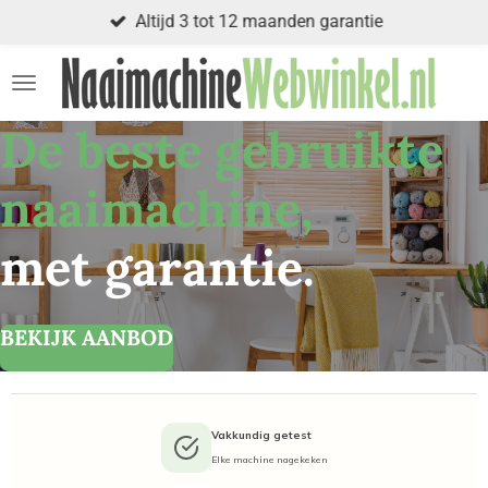
Altijd 3 tot 12 maanden garantie
Ga
direct
naar
de
hoofdinhoud
De beste gebruikte
naaimachine,
met garantie.
BEKIJK AANBOD
Vakkundig getest
Elke machine nagekeken