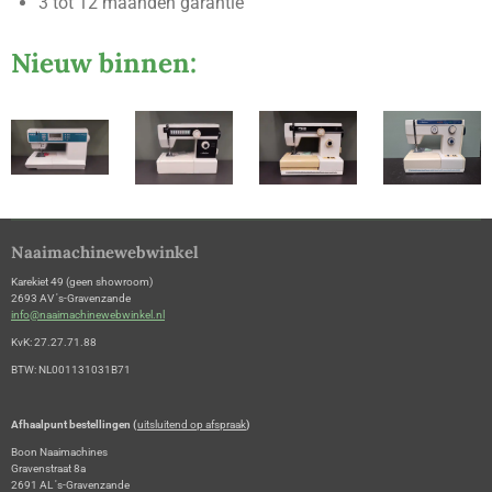
3 tot 12 maanden garantie
Nieuw binnen:
Naaimachinewebwinkel
Karekiet 49 (geen showroom)
2693 AV 's-Gravenzande
info@naaimachinewebwinkel.nl
KvK: 27.27.71.88
BTW: NL001131031B71
Afhaalpunt bestellingen (
uitsluitend op afspraak
)
Boon Naaimachines
Gravenstraat 8a
2691 AL 's-Gravenzande