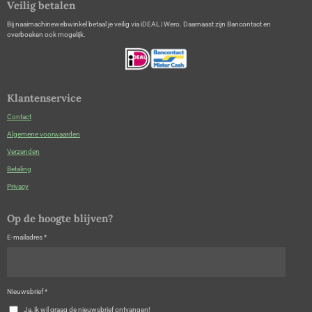
Veilig betalen
Bij naaimachinewebwinkel betaal je veilig via iDEAL | Wero. Daarnaast zijn Bancontact en
overboeken ook mogelijk.
Klantenservice
Contact
Algemene voorwaarden
Verzenden
Betaling
Privacy
Op de hoogte blijven?
E-mailadres *
Nieuwsbrief *
Ja, ik wil graag de nieuwsbrief ontvangen!