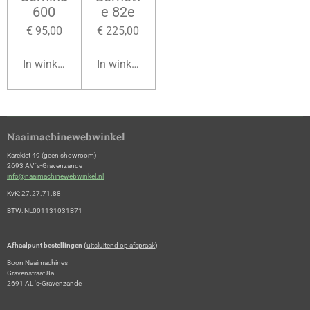
600
e 82e
€ 95,00
€ 225,00
In winkelwagen
In winkelwagen
Naaimachinewebwinkel
Karekiet 49 (geen showroom)
2693 AV 's-Gravenzande
info@naaimachinewebwinkel.nl
KvK: 27.27.71.88
BTW: NL001131031B71
Afhaalpunt bestellingen (
uitsluitend op afspraak
)
Boon Naaimachines
Gravenstraat 8a
2691 AL 's-Gravenzande