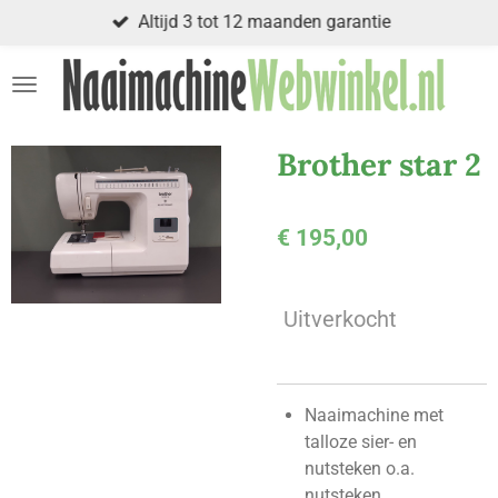
Altijd 3 tot 12 maanden garantie
Ga
direct
naar
de
hoofdinhoud
Brother star 2
€ 195,00
Uitverkocht
Naaimachine met
talloze sier- en
nutsteken o.a.
nutsteken,