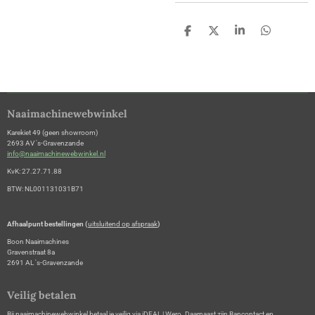
D
D
S
D
e
e
h
e
l
e
a
l
e
l
r
e
n
e
n
Naaimachinewebwinkel
Karekiet 49 (geen showroom)
2693 AV 's-Gravenzande
info@naaimachinewebwinkel.nl
KvK: 27.27.71.88
BTW: NL001131031B71
Afhaalpunt bestellingen (
uitsluitend op afspraak
)
Boon Naaimachines
Gravenstraat 8a
2691 AL 's-Gravenzande
Veilig betalen
Bij naaimachinewebwinkel betaal je veilig via iDEAL | Wero. Daarnaast zijn Bancontact en