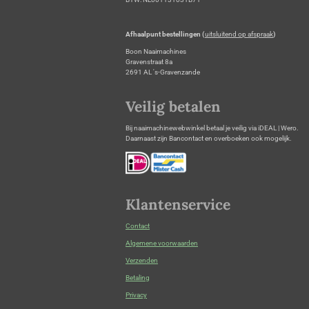
Afhaalpunt bestellingen (
uitsluitend op afspraak
)
Boon Naaimachines
Gravenstraat 8a
2691 AL 's-Gravenzande
Veilig betalen
Bij naaimachinewebwinkel betaal je veilig via iDEAL | Wero.
Daarnaast zijn Bancontact en overboeken ook mogelijk.
Klantenservice
Contact
Algemene voorwaarden
Verzenden
Betaling
Privacy