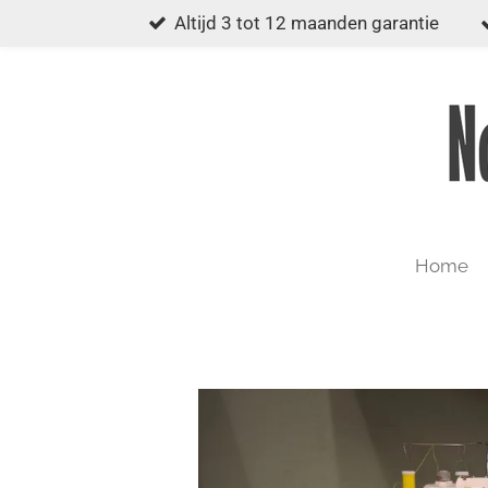
Altijd 3 tot 12 maanden garantie
Ga
direct
naar
de
hoofdinhoud
Home