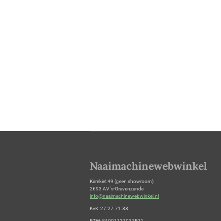
Naaimachinewebwinkel
Karekiet 49 (geen showroom)
2693 AV 's-Gravenzande
info@naaimachinewebwinkel.nl
KvK: 27.27.71.88
BTW: NL001131031B71