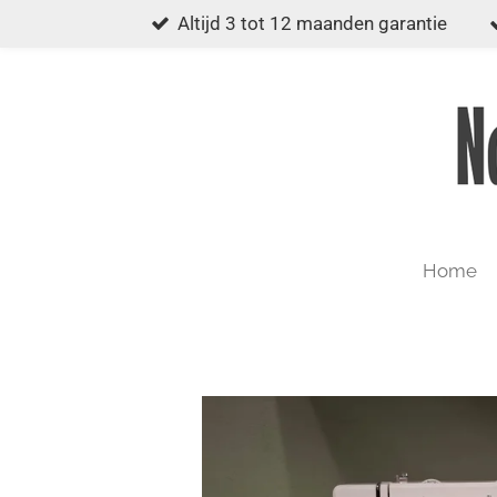
Altijd 3 tot 12 maanden garantie
Ga
direct
naar
de
hoofdinhoud
Home