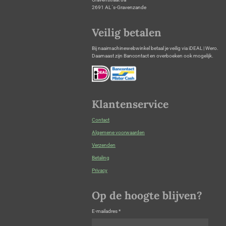
2691 AL 's-Gravenzande
Veilig betalen
Bij naaimachinewebwinkel betaal je veilig via iDEAL | Wero.
Daarnaast zijn Bancontact en overboeken ook mogelijk.
Klantenservice
Contact
Algemene voorwaarden
Verzenden
Betaling
Privacy
Op de hoogte blijven?
E-mailadres *