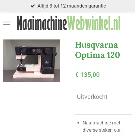
Altijd 3 tot 12 maanden garantie
Ga
direct
naar
de
hoofdinhoud
Husqvarna
Optima 120
€ 135,00
Uitverkocht
Naaimachine met
diverse steken o.a;