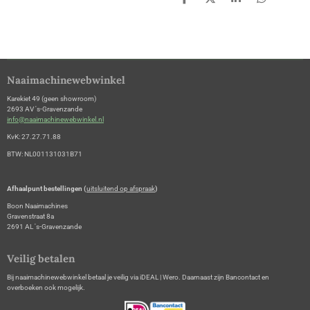
D
D
S
D
e
e
h
e
l
e
a
l
e
l
r
e
n
e
n
Naaimachinewebwinkel
Karekiet 49 (geen showroom)
2693 AV 's-Gravenzande
info@naaimachinewebwinkel.nl
KvK: 27.27.71.88
BTW: NL001131031B71
Afhaalpunt bestellingen (
uitsluitend op afspraak
)
Boon Naaimachines
Gravenstraat 8a
2691 AL 's-Gravenzande
Veilig betalen
Bij naaimachinewebwinkel betaal je veilig via iDEAL | Wero. Daarnaast zijn Bancontact en
overboeken ook mogelijk.