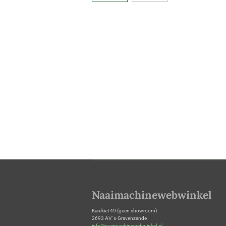
Naaimachinewebwinkel
Karekiet 49 (geen showroom)
2693 AV 's-Gravenzande
info@naaimachinewebwinkel.nl