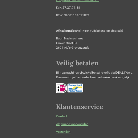
KvK: 27.27.71.88
BTW: NL001131031B71
Afhaalpunt bestellingen (
uitsluitend op afspraak
)
Boon Naaimachines
Gravenstraat 8a
2691 AL 's-Gravenzande
Veilig betalen
Bij naaimachinewebwinkel betaal je veilig via iDEAL | Wero.
Daarnaast zijn Bancontact en overboeken ook mogelijk.
Klantenservice
Contact
Algemene voorwaarden
Verzenden