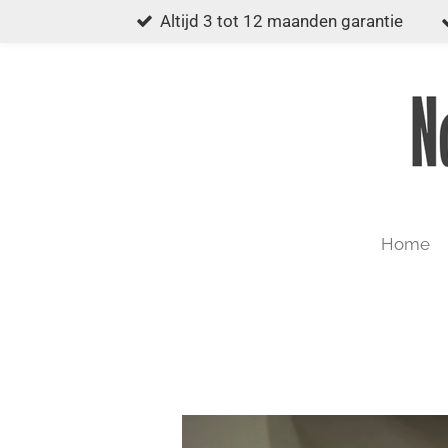
Altijd 3 tot 12 maanden garantie
Ga
direct
naar
de
hoofdinhoud
Home