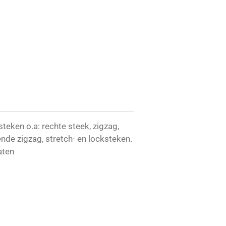
teken o.a: rechte steek, zigzag,
nde zigzag, stretch- en locksteken.
aten