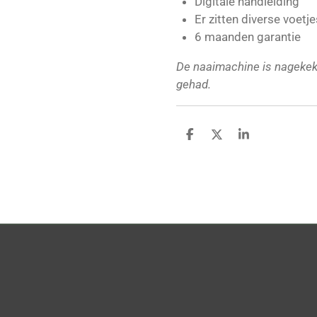
Digitale handleiding
Er zitten diverse voetje
6 maanden garantie
De naaimachine is nagekek
gehad.
D
D
S
e
e
h
l
e
a
e
l
r
n
e