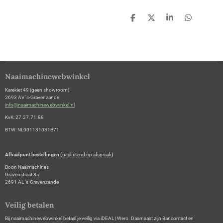
D
D
S
D
e
e
h
e
l
e
a
l
e
l
r
e
n
e
n
Naaimachinewebwinkel
Karekiet 49 (geen showroom)
2693 AV 's-Gravenzande
info@naaimachinewebwinkel.nl
KvK: 27.27.71.88
BTW: NL001131031B71
Afhaalpunt bestellingen (
uitsluitend op afspraak
)
Boon Naaimachines
Gravenstraat 8a
2691 AL 's-Gravenzande
Veilig betalen
Bij naaimachinewebwinkel betaal je veilig via iDEAL | Wero. Daarnaast zijn Bancontact en