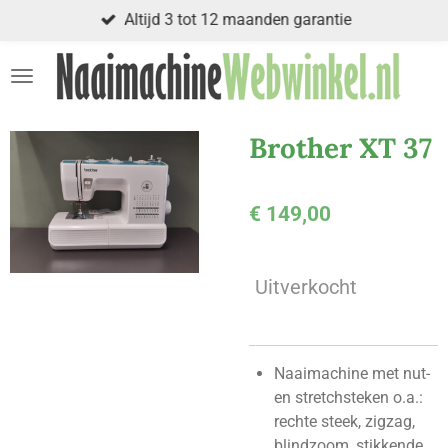
Altijd 3 tot 12 maanden garantie
Ga
direct
naar
de
hoofdinhoud
Brother XT 37
€ 149,00
Uitverkocht
Naaimachine met nut-
en stretchsteken o.a.:
rechte steek, zigzag,
blindzoom, stikkende