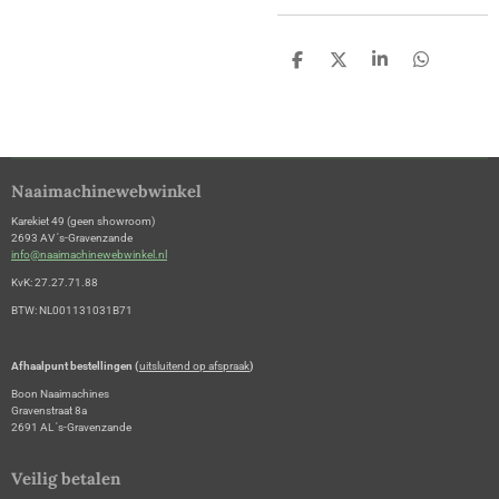
D
D
S
D
e
e
h
e
l
e
a
l
e
l
r
e
n
e
n
Naaimachinewebwinkel
Karekiet 49 (geen showroom)
2693 AV 's-Gravenzande
info@naaimachinewebwinkel.nl
KvK: 27.27.71.88
BTW: NL001131031B71
Afhaalpunt bestellingen (
uitsluitend op afspraak
)
Boon Naaimachines
Gravenstraat 8a
2691 AL 's-Gravenzande
Veilig betalen