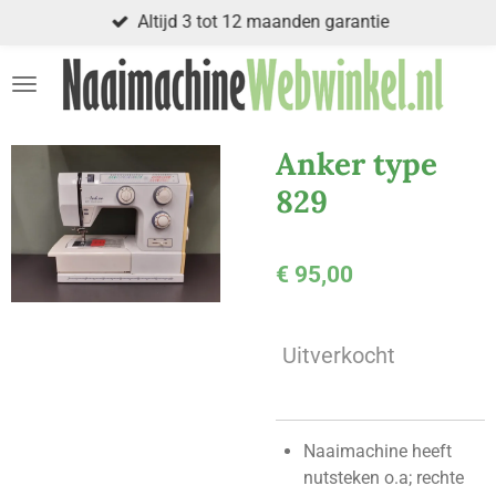
Altijd 3 tot 12 maanden garantie
Ga
direct
naar
de
hoofdinhoud
Anker type
829
€ 95,00
Uitverkocht
Naaimachine heeft
nutsteken o.a; rechte