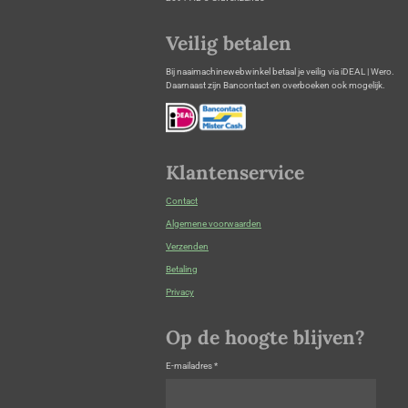
Veilig betalen
Bij naaimachinewebwinkel betaal je veilig via iDEAL | Wero.
Daarnaast zijn Bancontact en overboeken ook mogelijk.
Klantenservice
Contact
Algemene voorwaarden
Verzenden
Betaling
Privacy
Op de hoogte blijven?
E-mailadres *