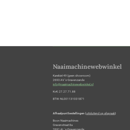
Naaimachinewebwinkel
Karekiet 49 (geen showroom)
2693 AV 's-Gravenzande
info@naaimachinewebwinkel.nl
KvK: 27.27.71.88
BTW: NL001131031B71
Afhaalpunt bestellingen (
uitsluitend op afspraak
)
Boon Naaimachines
Gravenstraat 8a
2691 AL 's-Gravenzande