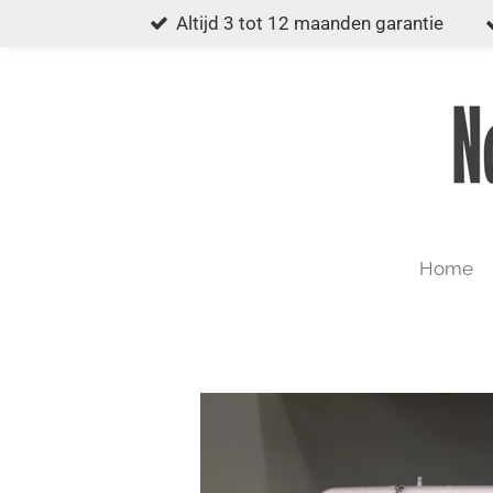
Altijd 3 tot 12 maanden garantie
Ga
direct
naar
de
hoofdinhoud
Home