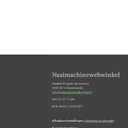
Naaimachinewebwinkel
Karekiet 49 (geen showroom)
2693 AV 's-Gravenzande
info@naaimachinewebwinkel.nl
KvK: 27.27.71.88
BTW: NL001131031B71
Afhaalpunt bestellingen (
uitsluitend op afspraak
)
Boon Naaimachines