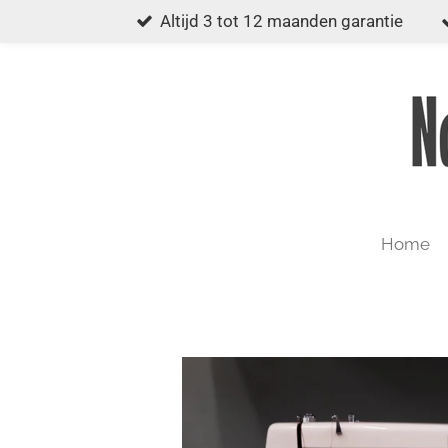
Altijd 3 tot 12 maanden garantie
Ga
direct
naar
de
hoofdinhoud
Home