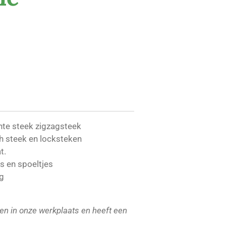
hte steek zigzagsteek
h steek en locksteken
t.
es en spoeltjes
g
n in onze werkplaats en heeft een