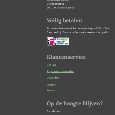
Gravenstraat 8a
2691 AL 's-Gravenzande
Veilig betalen
Bij naaimachinewebwinkel betaal je veilig via iDEAL | Wero.
Daarnaast zijn Bancontact en overboeken ook mogelijk.
Klantenservice
Contact
Algemene voorwaarden
Verzenden
Betaling
Privacy
Op de hoogte blijven?
E-mailadres *