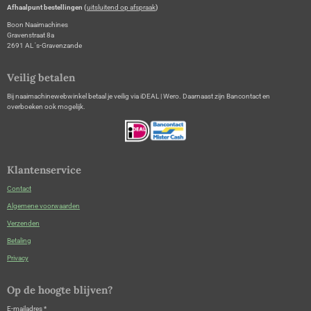
Afhaalpunt bestellingen (
uitsluitend op afspraak
)
Boon Naaimachines
Gravenstraat 8a
2691 AL 's-Gravenzande
Veilig betalen
Bij naaimachinewebwinkel betaal je veilig via iDEAL | Wero. Daarnaast zijn Bancontact en
overboeken ook mogelijk.
Klantenservice
Contact
Algemene voorwaarden
Verzenden
Betaling
Privacy
Op de hoogte blijven?
E-mailadres *