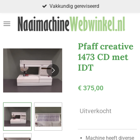
Vakkundig gereviseerd
Ga
direct
naar
de
hoofdinhoud
Pfaff creative
1473 CD met
IDT
€ 375,00
Uitverkocht
Machine heeft diverse