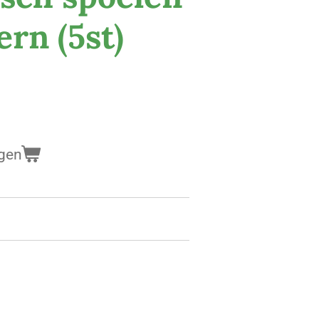
rn (5st)
gen