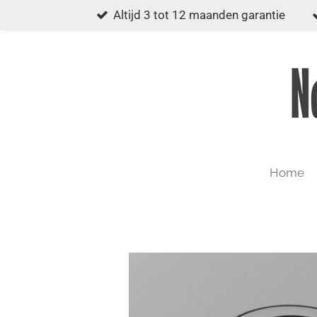
Altijd 3 tot 12 maanden garantie
Ga
direct
naar
de
hoofdinhoud
Home