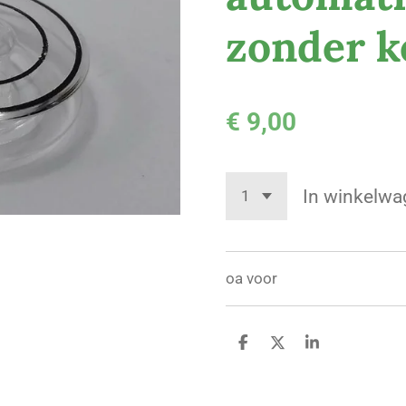
zonder ke
€ 9,00
In winkelwa
oa voor
D
D
S
e
e
h
l
e
a
e
l
r