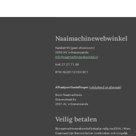
Naaimachinewebwinkel
Karekiet 49 (geen showroom)
2693 AV 's-Gravenzande
info@naaimachinewebwinkel.nl
KvK: 27.27.71.88
BTW: NL001131031B71
Afhaalpunt bestellingen (
uitsluitend op afspraak
)
Boon Naaimachines
Gravenstraat 8a
2691 AL 's-Gravenzande
Veilig betalen
Bij naaimachinewebwinkel betaal je veilig via iDEAL | Wero.
Daarnaast zijn Bancontact en overboeken ook mogelijk.