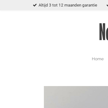
Altijd 3 tot 12 maanden garantie
Ga
direct
naar
de
hoofdinhoud
Home