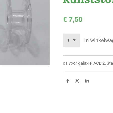
€ 7,50
In winkelwa
oa voor galaxie, ACE 2, St
D
D
S
e
e
h
l
e
a
e
l
r
n
e