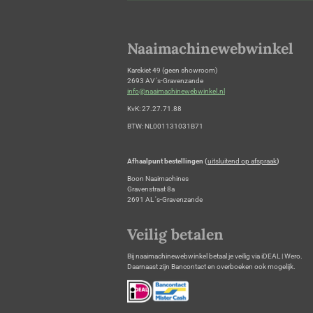
Naaimachinewebwinkel
Karekiet 49 (geen showroom)
2693 AV 's-Gravenzande
info@naaimachinewebwinkel.nl
KvK: 27.27.71.88
BTW: NL001131031B71
Afhaalpunt bestellingen (
uitsluitend op afspraak
)
Boon Naaimachines
Gravenstraat 8a
2691 AL 's-Gravenzande
Veilig betalen
Bij naaimachinewebwinkel betaal je veilig via iDEAL | Wero.
Daarnaast zijn Bancontact en overboeken ook mogelijk.