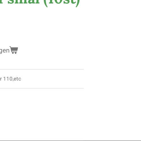
gen
ar 110,etc