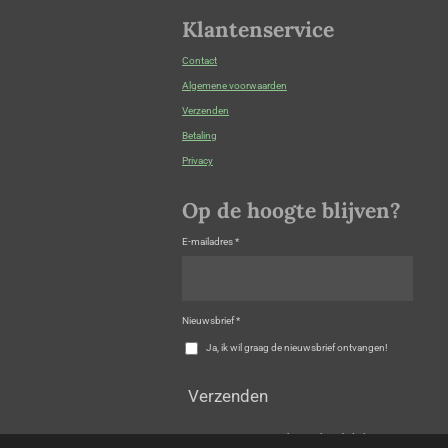
Klantenservice
Contact
Algemene voorwaarden
Verzenden
Betaling
Privacy
Op de hoogte blijven?
E-mailadres *
Nieuwsbrief *
Ja, ik wil graag de nieuwsbrief ontvangen!
Verzenden
© 2005 - 2026 NaaimachineWebwinkel.nl