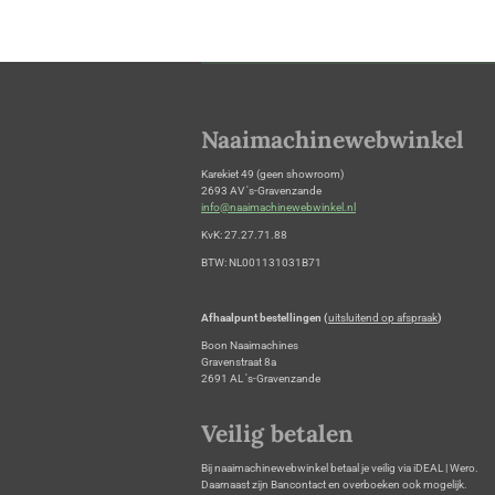
Naaimachinewebwinkel
Karekiet 49 (geen showroom)
2693 AV 's-Gravenzande
info@naaimachinewebwinkel.nl
KvK: 27.27.71.88
BTW: NL001131031B71
Afhaalpunt bestellingen (
uitsluitend op afspraak
)
Boon Naaimachines
Gravenstraat 8a
2691 AL 's-Gravenzande
Veilig betalen
Bij naaimachinewebwinkel betaal je veilig via iDEAL | Wero.
Daarnaast zijn Bancontact en overboeken ook mogelijk.