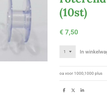
(10st)
€ 7,50
In winkelwa
oa voor 1000,1000 plus
D
D
S
e
e
h
l
e
a
e
l
r