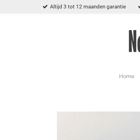
Altijd 3 tot 12 maanden garantie
Ga
direct
naar
de
hoofdinhoud
Home