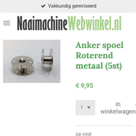
Vakkundig gereviseerd
Ga
direct
naar
de
hoofdinhoud
Anker spoel
Roterend
metaal (5st)
€ 9,95
In
winkelwagen
oa voor