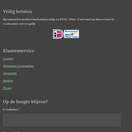
Veilig betalen
Bij naaimachinewebwinkel betaal je veilig via iDEAL | Wero. Daarnaast zijn Bancontact en
overboeken ook mogelijk.
Klantenservice
Contact
Algemene voorwaarden
Verzenden
Betaling
Privacy
Op de hoogte blijven?
E-mailadres *