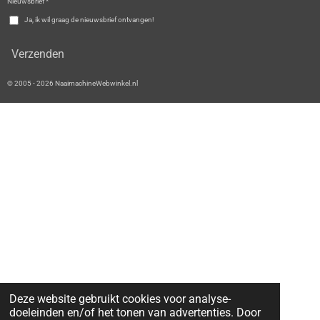
Nieuwsbrief *
Ja, ik wil graag de nieuwsbrief ontvangen!
Verzenden
© 2005 - 2026 NaaimachineWebwinkel.nl
Deze website gebruikt cookies voor analyse-
doeleinden en/of het tonen van advertenties. Door