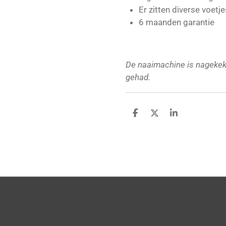
Er zitten diverse voetje
6 maanden garantie
De naaimachine is nagekek
gehad.
D
D
S
e
e
h
l
e
a
e
l
r
n
e