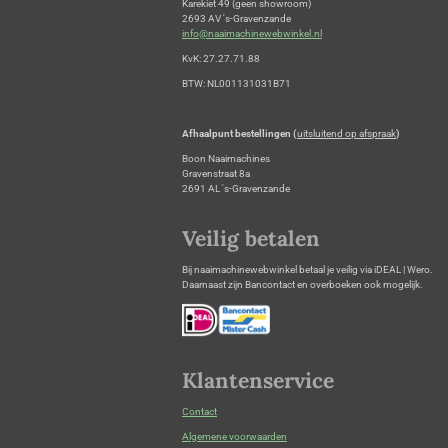
Karekiet 49 (geen showroom)
2693 AV 's-Gravenzande
info@naaimachinewebwinkel.nl
KvK: 27.27.71.88
BTW: NL001131031B71
Afhaalpunt bestellingen (
uitsluitend op afspraak
)
Boon Naaimachines
Gravenstraat 8a
2691 AL 's-Gravenzande
Veilig betalen
Bij naaimachinewebwinkel betaal je veilig via iDEAL | Wero.
Daarnaast zijn Bancontact en overboeken ook mogelijk.
Klantenservice
Contact
Algemene voorwaarden