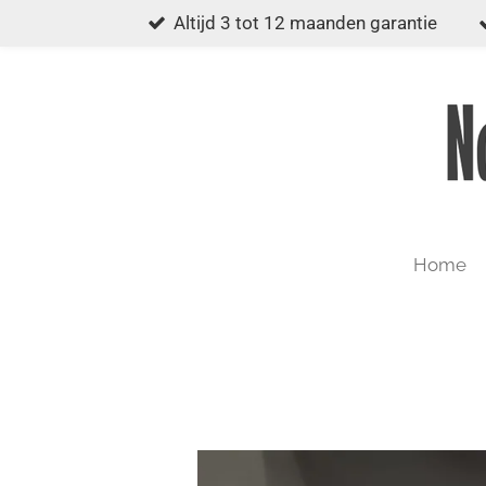
Altijd 3 tot 12 maanden garantie
Ga
direct
naar
de
hoofdinhoud
Home