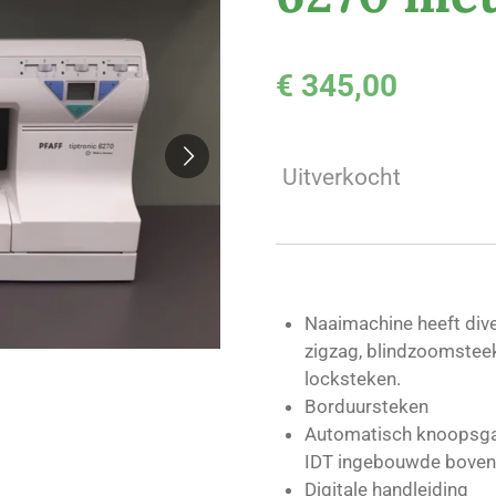
€ 345,00
Uitverkocht
Naaimachine heeft dive
zigzag, blindzoomsteek
locksteken.
Borduursteken
Automatisch knoopsg
IDT ingebouwde boven
Digitale handleiding