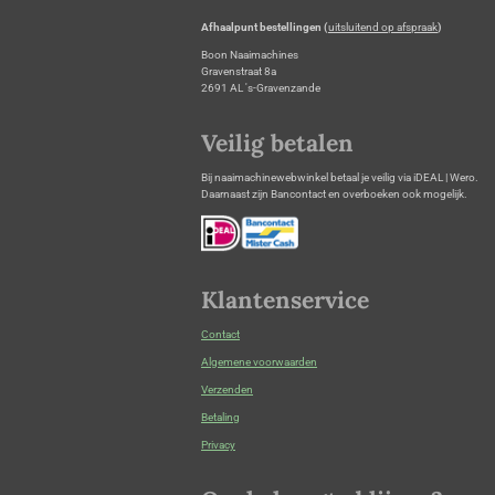
Afhaalpunt bestellingen (
uitsluitend op afspraak
)
Boon Naaimachines
Gravenstraat 8a
2691 AL 's-Gravenzande
Veilig betalen
Bij naaimachinewebwinkel betaal je veilig via iDEAL | Wero.
Daarnaast zijn Bancontact en overboeken ook mogelijk.
Klantenservice
Contact
Algemene voorwaarden
Verzenden
Betaling
Privacy