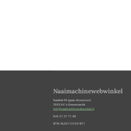
Naaimachinewebwinkel
Karekiet 49 (geen showroom)
2693 AV 's-Gravenzande
info@naaimachinewebwinkel.nl
KvK: 27.27.71.88
BTW: NL001131031B71