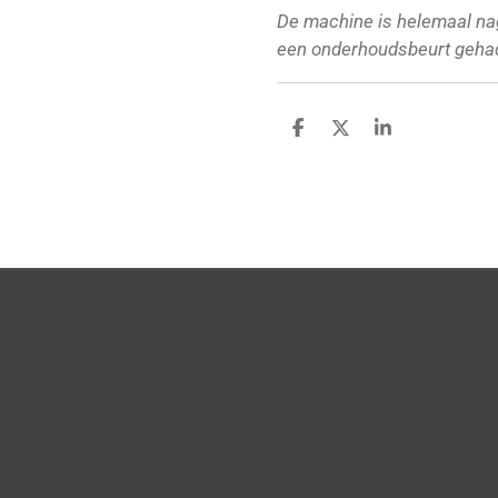
De machine is helemaal na
een onderhoudsbeurt geha
D
D
S
e
e
h
l
e
a
e
l
r
n
e