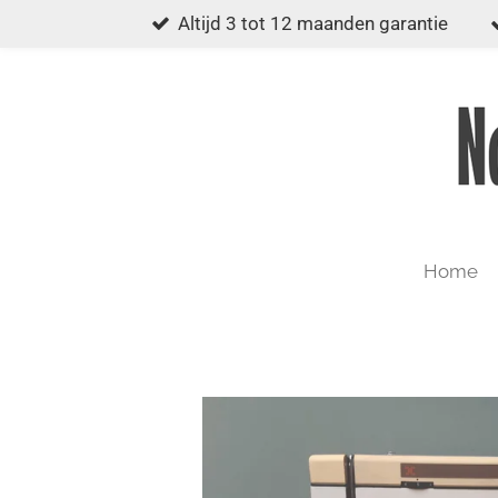
Altijd 3 tot 12 maanden garantie
Ga
direct
naar
de
hoofdinhoud
Home