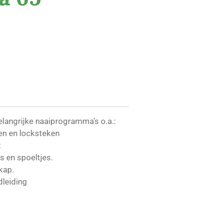
langrijke naaiprogramma’s o.a.:
en en locksteken
t
es en spoeltjes.
kap.
dleiding