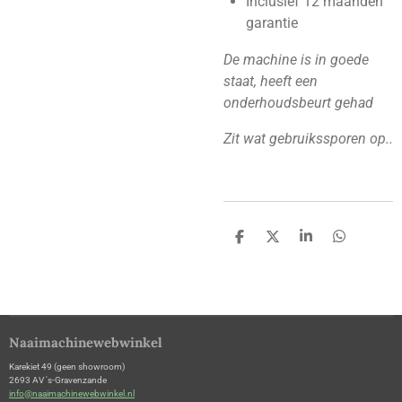
Inclusief 12 maanden
garantie
De machine is in goede
staat, heeft een
onderhoudsbeurt gehad
Zit wat gebruikssporen op..
D
D
S
D
e
e
h
e
l
e
a
l
e
l
r
e
n
e
n
Naaimachinewebwinkel
Karekiet 49 (geen showroom)
2693 AV 's-Gravenzande
info@naaimachinewebwinkel.nl