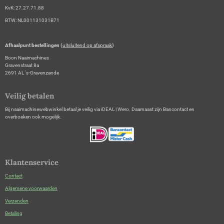
KvK: 27.27.71.88
BTW: NL001131031B71
Afhaalpunt bestellingen (
uitsluitend op afspraak
)
Boon Naaimachines
Gravenstraat 8a
2691 AL 's-Gravenzande
Veilig betalen
Bij naaimachinewebwinkel betaal je veilig via iDEAL | Wero. Daarnaast zijn Bancontact en
overboeken ook mogelijk.
Klantenservice
Contact
Algemene voorwaarden
Verzenden
Betaling