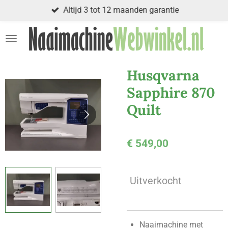
Altijd 3 tot 12 maanden garantie
Ga
direct
naar
de
hoofdinhoud
Husqvarna
Sapphire 870
Quilt
€ 549,00
Uitverkocht
Naaimachine met