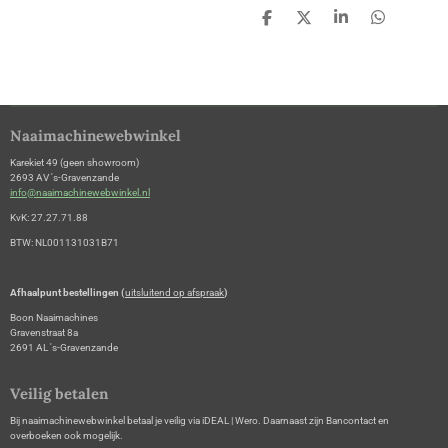
D
D
S
D
e
e
h
e
l
e
a
l
e
l
r
e
n
e
n
Naaimachinewebwinkel
Karekiet 49 (geen showroom)
2693 AV 's-Gravenzande
info@naaimachinewebwinkel.nl
KvK: 27.27.71.88
BTW: NL001131031B71
Afhaalpunt bestellingen (
uitsluitend op afspraak
)
Boon Naaimachines
Gravenstraat 8a
2691 AL 's-Gravenzande
Veilig betalen
Bij naaimachinewebwinkel betaal je veilig via iDEAL | Wero. Daarnaast zijn Bancontact en
overboeken ook mogelijk.