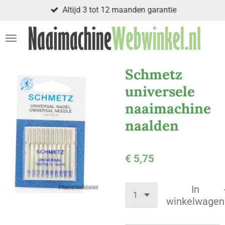
Altijd 3 tot 12 maanden garantie
Ga
direct
naar
de
hoofdinhoud
Schmetz
universele
naaimachine
naalden
€ 5,75
In
winkelwagen