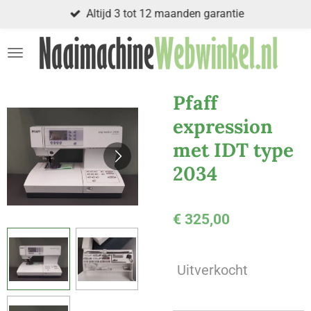
Altijd 3 tot 12 maanden garantie
Ga
direct
naar
de
hoofdinhoud
Pfaff
expression
met IDT type
2034
€ 325,00
Uitverkocht