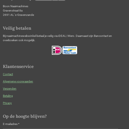
Boon Naaimachines
Gravenstraat 8a
2691 AL 's-Gravenzande
Veilig betalen
Bij naaimachinewebwinkel betaal je veilig via iDEAL | Wero. Daarnaast zijn Bancontact en
overboeken ook mogelijk.
Klantenservice
Contact
Algemene voorwaarden
Verzenden
Betaling
Privacy
Op de hoogte blijven?
E-mailadres *